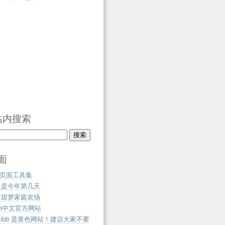
站内搜索
面
b页面工具集
天是今年第几天
京甜梦家庭农场
zip中文官方网站
mibb 是黄色网站！建议大家不要