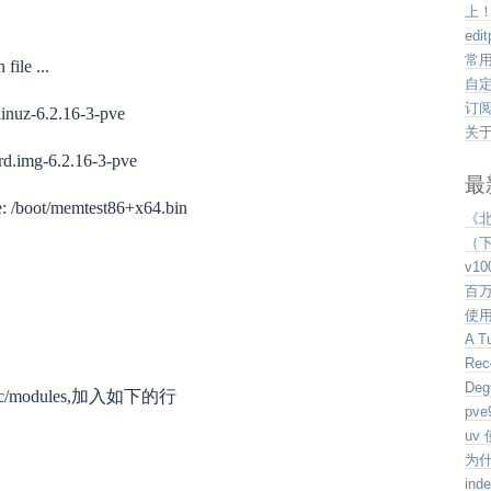
上
edi
常
file ...
自
订
linuz-6.2.16-3-pve
关
trd.img-6.2.16-3-pve
最
 /boot/memtest86+x64.bin
《
（下
v1
百
使用v
A Tu
Rec
Deg
modules,加入如下的行
pv
uv
为
ind