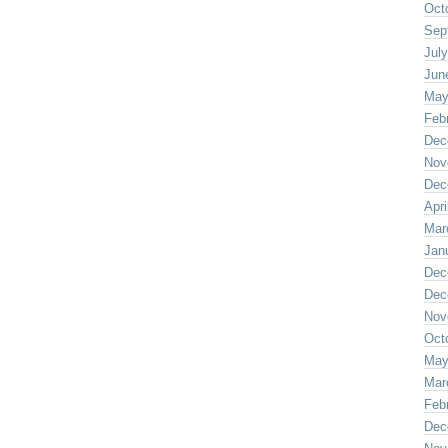
Oct
Sep
Jul
Jun
May
Feb
Dec
Nov
Dec
Apri
Mar
Jan
Dec
Dec
Nov
Oct
May
Mar
Feb
Dec