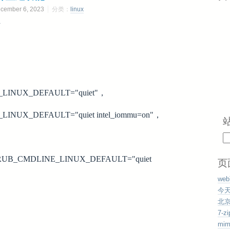
mber 6, 2023
分类：
linux
下
INUX_DEFAULT="quiet"，
UX_DEFAULT="quiet intel_iommu=on"，
_CMDLINE_LINUX_DEFAULT="quiet
页
we
今
北
7-
mi