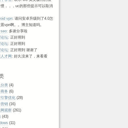
习惯，，，uc的那些提示可以取消
roid vpn
: 请问安卓升级到了4.0怎
置vpn啊。。博主知道吗。
seo
: 多谢分享啦
漂论坛
: 正好用到
漂论坛
: 正好用到
漂论坛
: 正好用到 谢谢了
州人才网
: 好久没来了，来看看
！
类
认分类
(4)
子商务
(6)
索引擎优化
(28)
络营销
(16)
联网观察
(261)
x
(43)
dows
(11)