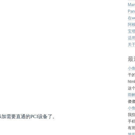
Man
Pan
在w
阿根
宝塔
适用于
关于
最
小
干
ht
这个
雨
傻傻
小
我
面添加需要直通的PCI设备了。
手
有用
第