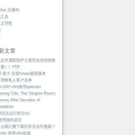
！
tplus 注册码
用工具
定义导航
阅
于
新文章
北京市属医院护士规范化培训指南
册）》PDF
00 显卡 安装funasr最新版本
万理财私人客户名单
100+vllm推理qwenasr
rning Tide: The Yangtze River’s
overy After Decades of
radation
e9无法运行部分lxc
 使用国内源文
什么我们要下载抖音无水印视频？
extts 使用vllm提速