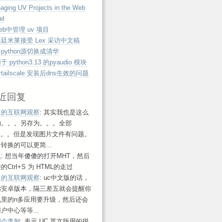
aging UV Projects in the Web
el
eb中管理 uv 项目
廷米莱接受 Lex 采访中文稿
python源切换成清华
 python3.13 的pyaudio 模块
tailscale 安装后dns生效的问题
近回复
鱼的互联网观察
: 其实我也是这么
的。。。另存为。。。全部
ml。。但是发现图片文件有问题。
转换的可以更简...
帆
: 想当年傻傻的打开MHT，然后
的Ctrl+S 为 HTML的走过
鱼的互联网观察
: uc中文版的话，
指安卓版本，隔三差五就会提醒你
机里的n多应用要升级，然后还会
户中心等等...
四个李智
: 表示 UC 英文版用的很