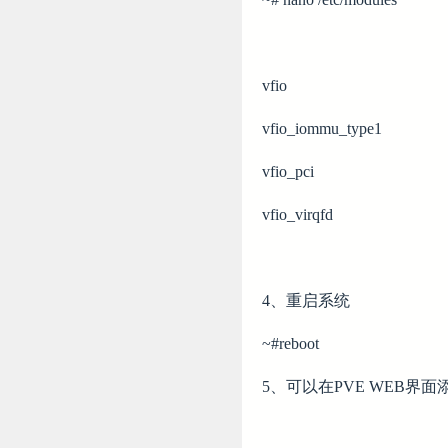
vfio
vfio_iommu_type1
vfio_pci
vfio_virqfd
4、重启系统
~#reboot
5、可以在PVE WEB界