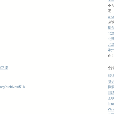
不
吧
and
么设
烟台
北
北
北
常
你
分
通功能
默
电
org/archives/511/
搜
网
互
linu
Win