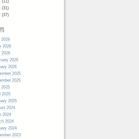
丽
(11)
活
(31)
术
(37)
档
y 2026
e 2026
 2026
ruary 2026
uary 2026
ember 2025
ember 2025
y 2025
l 2025
uary 2025
ust 2024
e 2024
ch 2024
uary 2024
ember 2023