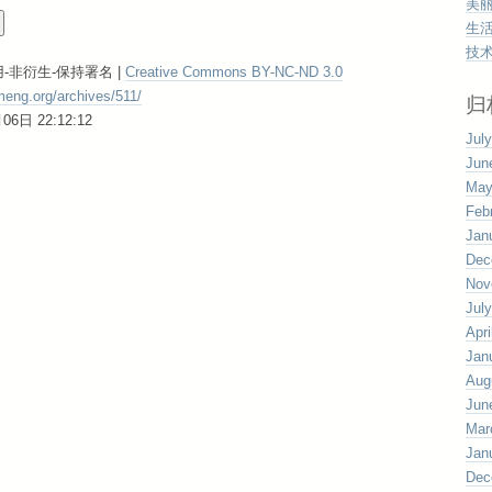
美
生
技
-非衍生-保持署名 |
Creative Commons BY-NC-ND 3.0
meng.org/archives/511/
归
日 22:12:12
Jul
Jun
May
Feb
Jan
Dec
Nov
Jul
Apri
Jan
Aug
Jun
Mar
Jan
Dec