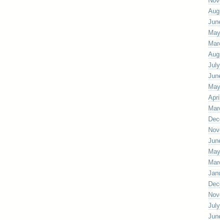
Nov
Aug
Jun
May
Mar
Aug
Jul
Jun
May
Apri
Mar
Dec
Nov
Jun
May
Mar
Jan
Dec
Nov
Jul
Jun