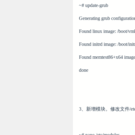
~# update-grub
Generating grub configuration 
Found linux image: /boot/vm
Found initrd image: /boot/ini
Found memtest86+x64 image:
done
3、新增模块。修改文件/etc/
~# nano /etc/modules