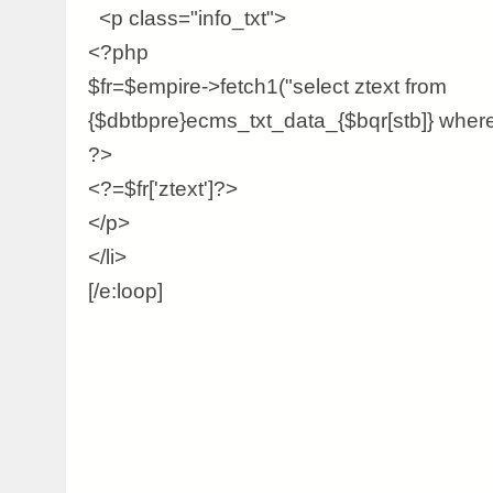
<p class="info_txt">
<?php
$fr=$empire->fetch1("select ztext from
{$dbtbpre}ecms_txt_data_{$bqr[stb]} where i
?>
<?=$fr['ztext']?>
</p>
</li>
[/e:loop]